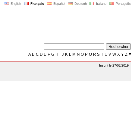
English
Français
Español
Deutsch
Italiano
Português
A
B
C
D
E
F
G
H
I
J
K
L
M
N
O
P
Q
R
S
T
U
V
W
X
Y
Z
#
Inscrit le 27/02/2019