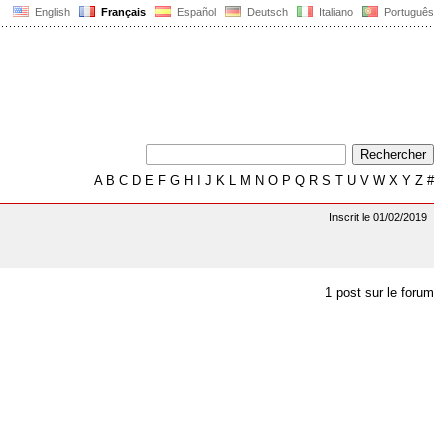
English
Français
Español
Deutsch
Italiano
Português
A
B
C
D
E
F
G
H
I
J
K
L
M
N
O
P
Q
R
S
T
U
V
W
X
Y
Z
#
Inscrit le 01/02/2019
1 post sur le forum