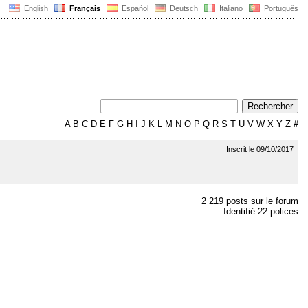
English
Français
Español
Deutsch
Italiano
Português
A
B
C
D
E
F
G
H
I
J
K
L
M
N
O
P
Q
R
S
T
U
V
W
X
Y
Z
#
Inscrit le 09/10/2017
2 219 posts sur le forum
Identifié 22 polices