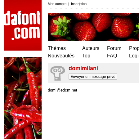
Mon compte
|
Inscription
Thèmes
Auteurs
Forum
Prop
Nouveautés
Top
FAQ
Logi
domimilani
Envoyer un message privé
domi@edcm.net