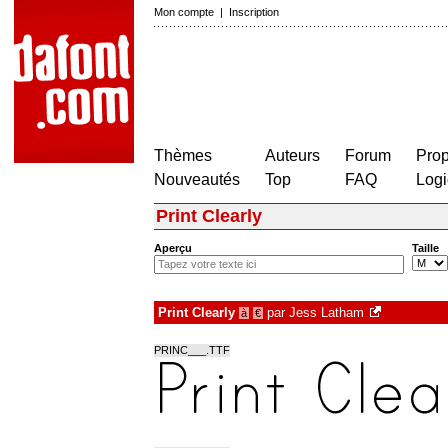
Mon compte
|
Inscription
Thèmes
Auteurs
Forum
Prop
Nouveautés
Top
FAQ
Logi
Print Clearly
Aperçu
Taille
Print Clearly
par
Jess Latham
à
€
PRINC___.TTF