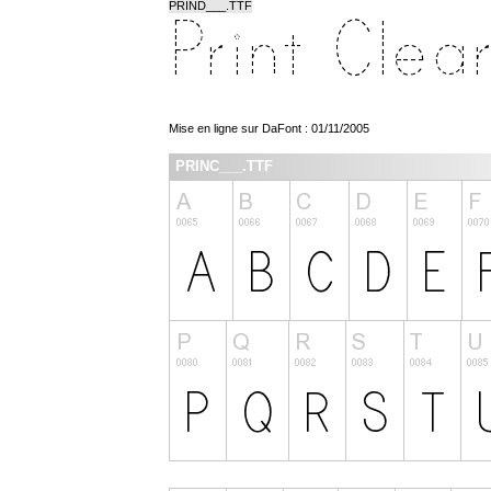
PRIND___.TTF
Mise en ligne sur DaFont : 01/11/2005
PRINC___.TTF