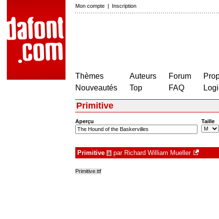
Mon compte
|
Inscription
Thèmes
Auteurs
Forum
Prop
Nouveautés
Top
FAQ
Logi
Primitive
Aperçu
Taille
Primitive
par
Richard William Mueller
à
Primitive.ttf