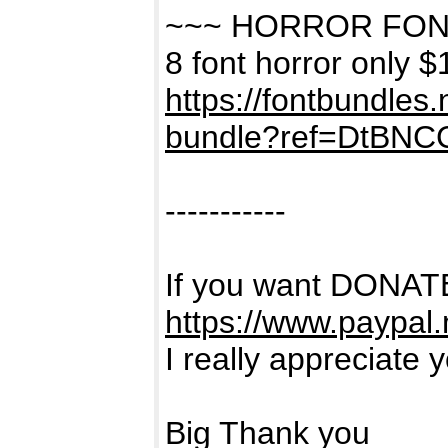
~~~ HORROR FON
8 font horror only $
https://fontbundles
bundle?ref=DtBNC
-----------
If you want DONATE
https://www.paypal
I really appreciate 
Big Thank you