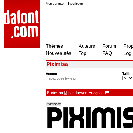
Mon compte
|
Inscription
Thèmes
Auteurs
Forum
Prop
Nouveautés
Top
FAQ
Logi
Piximisa
Aperçu
Taille
Piximisa
par
Jayvee Enaguas
à
Piximisa.ttf