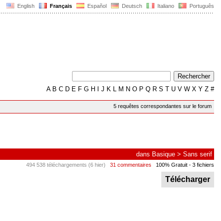
English
Français
Español
Deutsch
Italiano
Português
A
B
C
D
E
F
G
H
I
J
K
L
M
N
O
P
Q
R
S
T
U
V
W
X
Y
Z
#
5 requêtes correspondantes sur le forum
dans
Basique
>
Sans serif
494 538 téléchargements (6 hier)
31 commentaires
100% Gratuit
- 3 fichiers
Télécharger