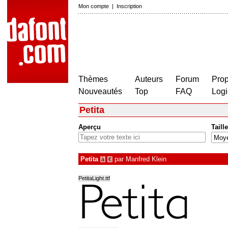
Mon compte
|
Inscription
Thèmes
Auteurs
Forum
Prop
Nouveautés
Top
FAQ
Logi
Petita
Aperçu
Taille
Petita
par
Manfred Klein
à
€
PetitaLight.ttf