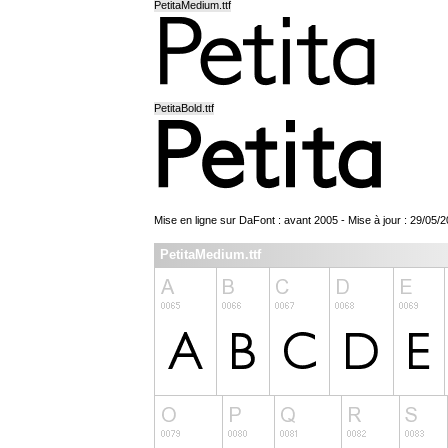
PetitaMedium.ttf
PetitaBold.ttf
Mise en ligne sur DaFont : avant 2005 - Mise à jour : 29/05/
PetitaMedium.ttf