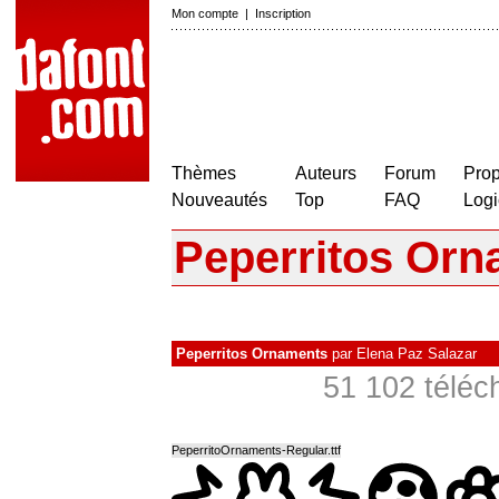
Mon compte
|
Inscription
Thèmes
Auteurs
Forum
Prop
Nouveautés
Top
FAQ
Logi
Peperritos Or
Peperritos Ornaments
par
Elena Paz Salazar
51 102 téléc
PeperritoOrnaments-Regular.ttf