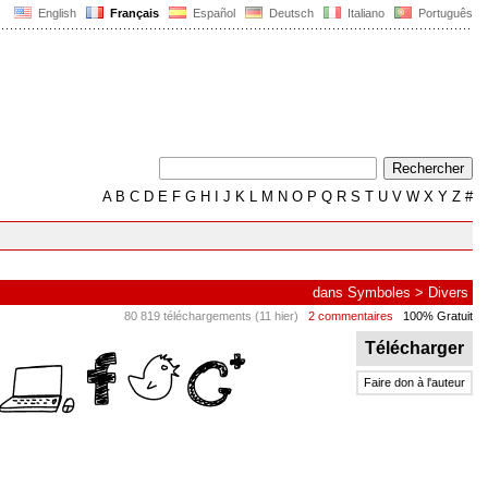
English
Français
Español
Deutsch
Italiano
Português
A
B
C
D
E
F
G
H
I
J
K
L
M
N
O
P
Q
R
S
T
U
V
W
X
Y
Z
#
dans
Symboles
>
Divers
80 819 téléchargements (11 hier)
2 commentaires
100% Gratuit
Télécharger
Faire don à l'auteur