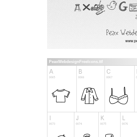
PeaxWebdesignFreeIcons.ttf