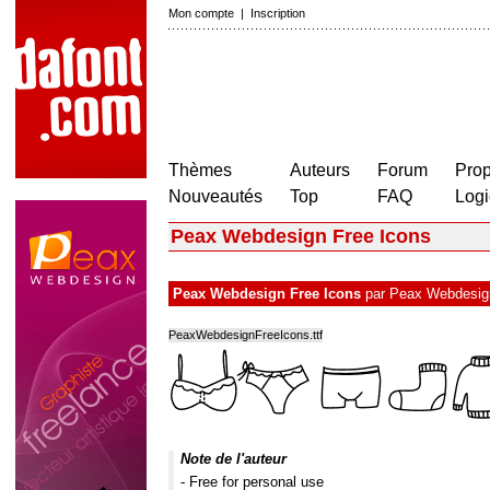
Mon compte
|
Inscription
Thèmes
Auteurs
Forum
Prop
Nouveautés
Top
FAQ
Logi
Peax Webdesign Free Icons
Peax Webdesign Free Icons
par
Peax Webdesig
PeaxWebdesignFreeIcons.ttf
Note de l'auteur
- Free for personal use