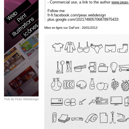
- Commercial use, a link to the author
www.peax
Follow me:
fr-fr.facebook.com/peax.webdesign
plus.google.com/102174805706878975433
Mise en ligne sur DaFont : 20/01/2013
Pub de Peax Webdesign