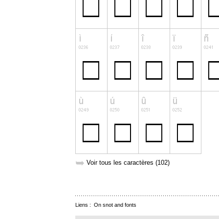
➥
Voir tous les caractères (102)
Liens :
On snot and fonts