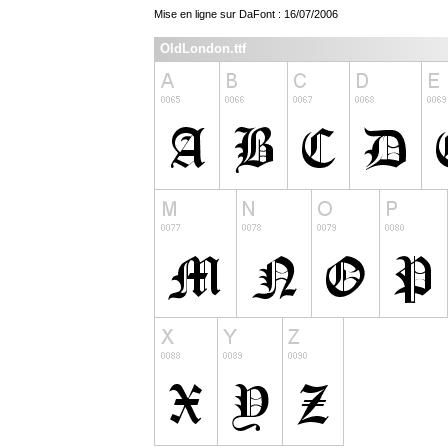
Mise en ligne sur DaFont : 16/07/2006
OldLondon.ttf