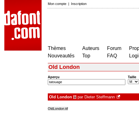
Mon compte
|
Inscription
Thèmes
Auteurs
Forum
Prop
Nouveautés
Top
FAQ
Logi
Old London
Aperçu
Taille
Old London
par
Dieter Steffmann
à
OldLondon.ttf