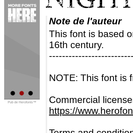
Note de l'auteur
This font is based 
16th century.
-------------------------
NOTE: This font i
Commercial licenses
Pub de Herofonts™
https://www.herofo
Terms and conditio