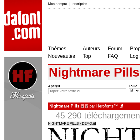
Mon compte
|
Inscription
Thèmes
Auteurs
Forum
Prop
Nouveautés
Top
FAQ
Logi
Nightmare Pills
Aperçu
Taille
Nightmare Pills
par
Herofonts™
à
€
45 290 téléchargement
NIGHTMARE PILLS - DEMO.ttf