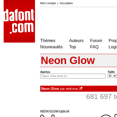
Mon compte
|
Inscription
Thèmes
Auteurs
Forum
Prop
Nouveautés
Top
FAQ
Logi
Neon Glow
Aperçu
Taille
Neon Glow
par
weknow
681 697 t
NEON GLOW-Light.otf