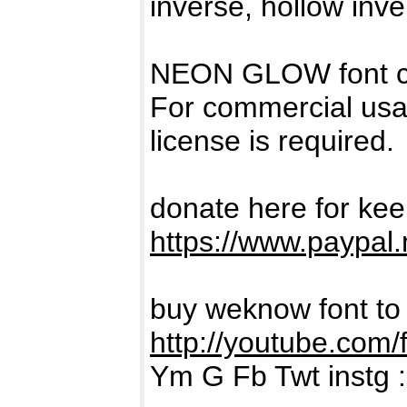
inverse, hollow inver
NEON GLOW font cr
For commercial usage
license is required.
donate here for ke
https://www.paypal
buy weknow font to r
http://youtube.com/
Ym G Fb Twt instg 