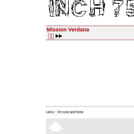
Mission Verdana
1
Liens :
On snot and fonts