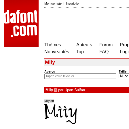
Mon compte
|
Inscription
Thèmes
Auteurs
Forum
Prop
Nouveautés
Top
FAQ
Logi
Miiy
Aperçu
Taille
Miiy
par
Upan Sulfan
à
Miiy.otf