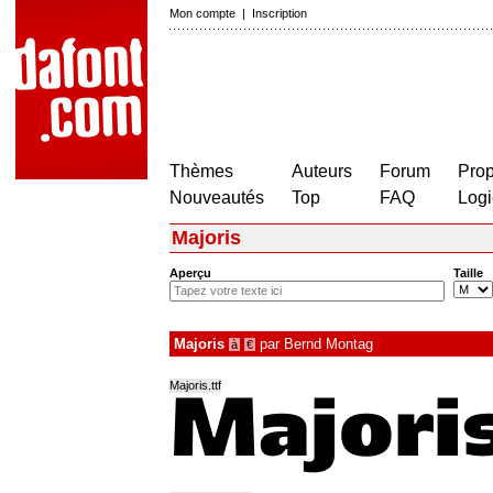
Mon compte
|
Inscription
Thèmes
Auteurs
Forum
Prop
Nouveautés
Top
FAQ
Logi
Majoris
Aperçu
Taille
Majoris
par
Bernd Montag
à
€
Majoris.ttf