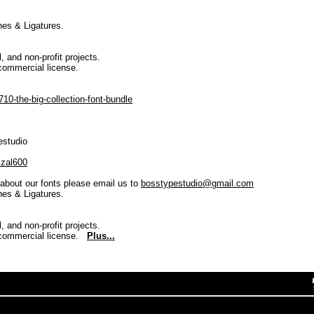
es & Ligatures.
, and non-profit projects.
commercial license.
10-the-big-collection-font-bundle
estudio
zzal600
 about our fonts please email us to
bosstypestudio@gmail.com
es & Ligatures.
, and non-profit projects.
 commercial license.
Plus...