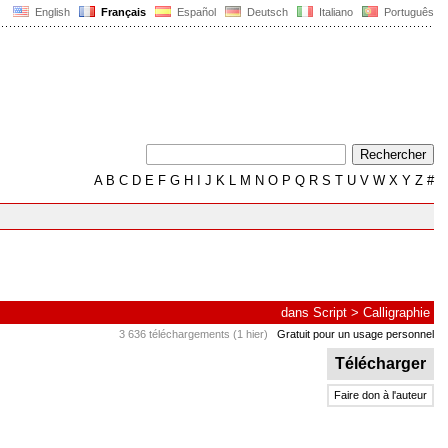
English
Français
Español
Deutsch
Italiano
Português
A
B
C
D
E
F
G
H
I
J
K
L
M
N
O
P
Q
R
S
T
U
V
W
X
Y
Z
#
dans
Script
>
Calligraphie
3 636 téléchargements (1 hier)
Gratuit pour un usage personnel
Télécharger
Faire don à l'auteur