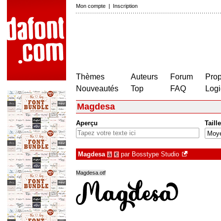
Mon compte
|
Inscription
Thèmes
Auteurs
Forum
Prop
Nouveautés
Top
FAQ
Logi
Magdesa
Aperçu
Taille
Magdesa
par
Bosstype Studio
à
€
Magdesa.otf