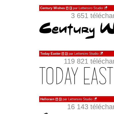
Century Wishes
par
Lettersiro Studio
à
€
3 651 téléch
Today Easter
par
Lettersiro Studio
à
€
119 821 téléch
Hellorain
par
Lettersiro Studio
à
€
16 143 téléch