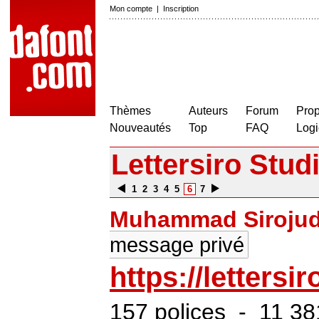
Mon compte
|
Inscription
Thèmes
Auteurs
Forum
Prop
Nouveautés
Top
FAQ
Logi
Lettersiro Stud
1
2
3
4
5
6
7
Muhammad Sirojud
message privé
https://lettersi
157 polices - 11 38