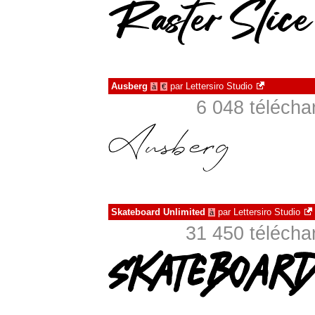
Ausberg
par
Lettersiro Studio
à
€
6 048 téléch
Skateboard Unlimited
par
Lettersiro Studio
à
31 450 téléch