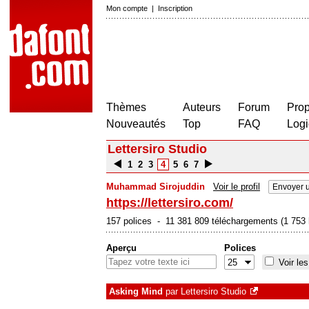
Mon compte
|
Inscription
Thèmes
Auteurs
Forum
Prop
Nouveautés
Top
FAQ
Logi
Lettersiro Studio
1
2
3
4
5
6
7
Muhammad Sirojuddin
Voir le profil
Envoyer 
https://lettersiro.com/
157 polices - 11 381 809 téléchargements (1 753 h
Aperçu
Polices
Voir les
Asking Mind
par
Lettersiro Studio