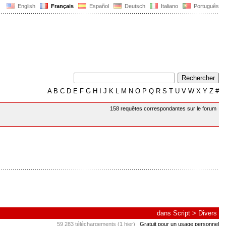
English
Français
Español
Deutsch
Italiano
Português
A
B
C
D
E
F
G
H
I
J
K
L
M
N
O
P
Q
R
S
T
U
V
W
X
Y
Z
#
158 requêtes correspondantes sur le forum
dans
Script
>
Divers
59 283 téléchargements (1 hier)
Gratuit pour un usage personnel