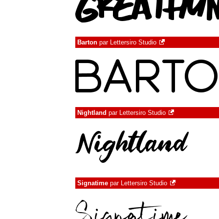
Barton
par
Lettersiro Studio
Nightland
par
Lettersiro Studio
Signatime
par
Lettersiro Studio