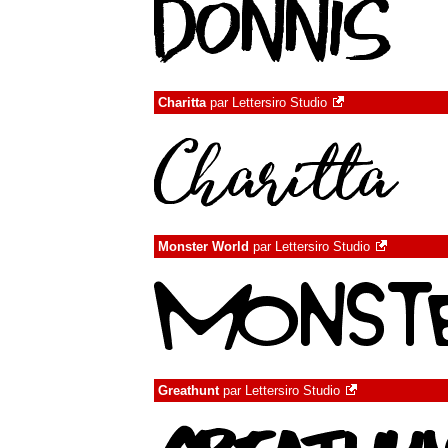
Charitta
par
Lettersiro Studio
Monster World
par
Lettersiro Studio
Greathunt
par
Lettersiro Studio