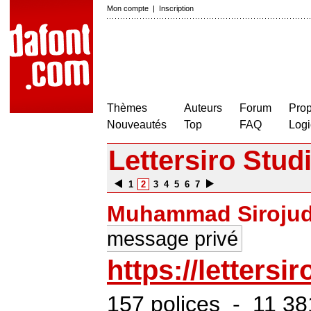
Mon compte
|
Inscription
Thèmes
Auteurs
Forum
Prop
Nouveautés
Top
FAQ
Logi
Lettersiro Stud
1
2
3
4
5
6
7
Muhammad Sirojud
message privé
https://lettersi
157 polices - 11 38