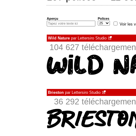
Aperçu
Polices
Voir les v
Wild Nature
par
Lettersiro Studio
104 627 téléchargement
Brieston
par
Lettersiro Studio
36 292 téléchargement