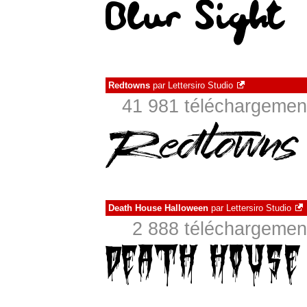
Redtowns
par
Lettersiro Studio
41 981 téléchargement
Death House Halloween
par
Lettersiro Studio
2 888 téléchargement