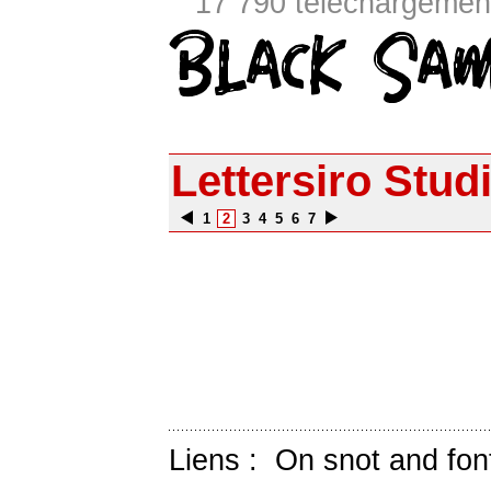
17 790 téléchargement
Lettersiro Stud
1
2
3
4
5
6
7
Liens :
On snot and fon