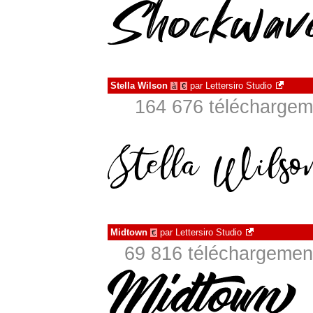
Stella Wilson
par
Lettersiro Studio
à
€
164 676 téléchargeme
Midtown
par
Lettersiro Studio
€
69 816 téléchargement