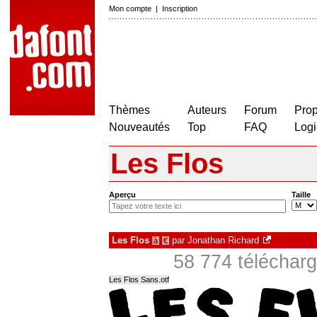
Mon compte
|
Inscription
Thèmes
Auteurs
Forum
Prop
Nouveautés
Top
FAQ
Logi
Les Flos
Aperçu
Taille
Les Flos
par
Jonathan Richard
à
€
58 774 télécharg
Les Flos Sans.otf