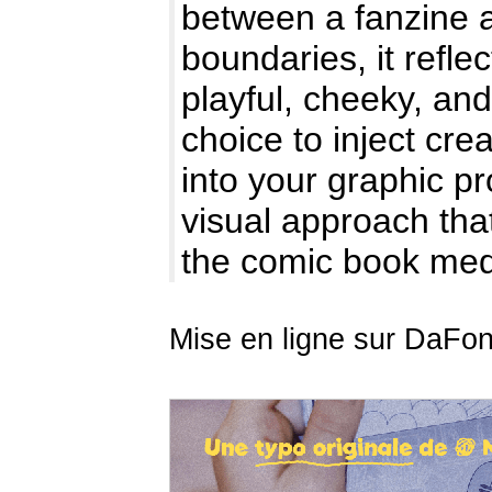
between a fanzine 
boundaries, it reflect
playful, cheeky, and 
choice to inject cr
into your graphic p
visual approach that 
the comic book me
Mise en ligne sur DaFon