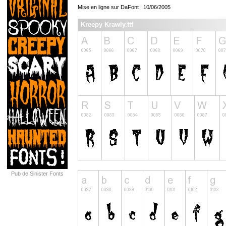
Mise en ligne sur DaFont : 10/06/2005
Kreepy Krawly.ttf
Pub de Sinister Fonts