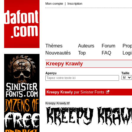
Mon compte
|
Inscription
Thèmes
Auteurs
Forum
Prop
Nouveautés
Top
FAQ
Logi
Kreepy Krawly
Aperçu
Taille
Kreepy Krawly
par
Sinister Fonts
Kreepy Krawly.ttf