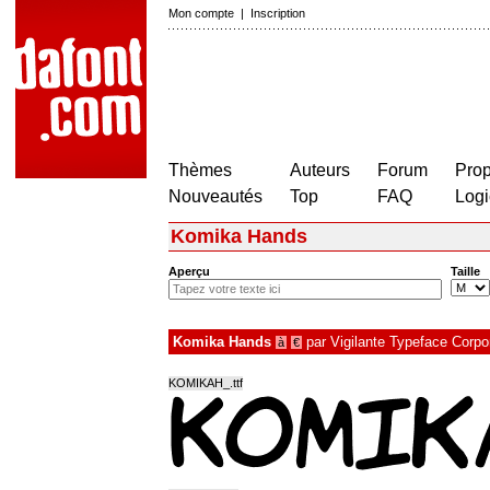
Mon compte
|
Inscription
Thèmes
Auteurs
Forum
Prop
Nouveautés
Top
FAQ
Logi
Komika Hands
Aperçu
Taille
Komika Hands
par
Vigilante Typeface Corpo
à
€
KOMIKAH_.ttf