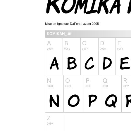
Mise en ligne sur DaFont : avant 2005
KOMIKAH_.ttf