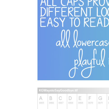
KGWaystoSayGoodbye.ttf