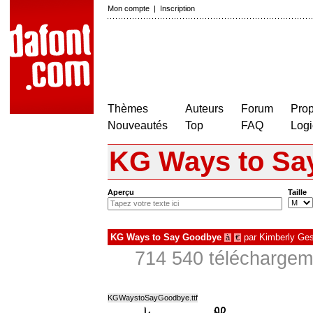
Mon compte
|
Inscription
Thèmes
Auteurs
Forum
Prop
Nouveautés
Top
FAQ
Logi
KG Ways to Sa
Aperçu
Taille
KG Ways to Say Goodbye
par
Kimberly Ge
à
€
714 540 téléchargeme
KGWaystoSayGoodbye.ttf