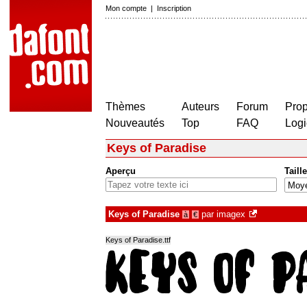
Mon compte
|
Inscription
Thèmes
Auteurs
Forum
Prop
Nouveautés
Top
FAQ
Logi
Keys of Paradise
Aperçu
Taille
Keys of Paradise
par
imagex
à
€
Keys of Paradise.ttf