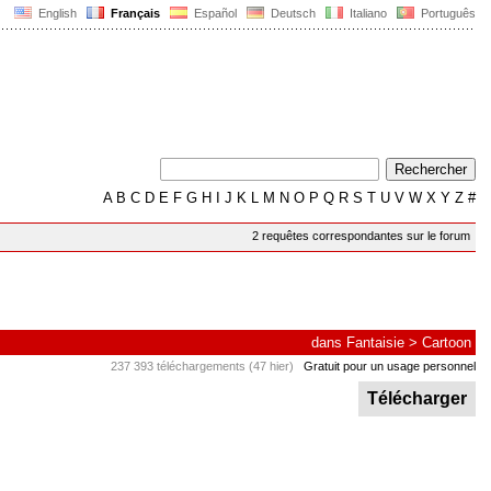
English
Français
Español
Deutsch
Italiano
Português
A
B
C
D
E
F
G
H
I
J
K
L
M
N
O
P
Q
R
S
T
U
V
W
X
Y
Z
#
2 requêtes correspondantes sur le forum
dans
Fantaisie
>
Cartoon
237 393 téléchargements (47 hier)
Gratuit pour un usage personnel
Télécharger