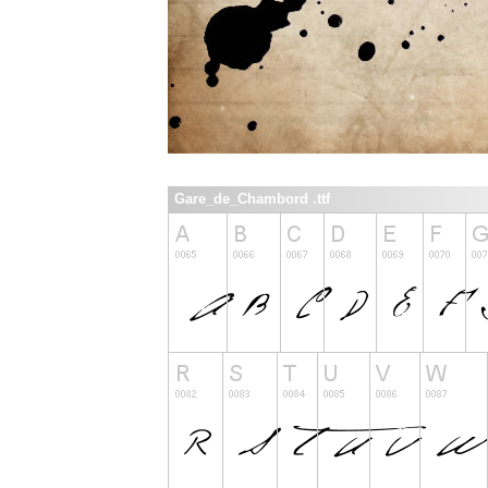
Gare_de_Chambord .ttf