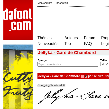
Mon compte
|
Inscription
Thèmes
Auteurs
Forum
Prop
Nouveautés
Top
FAQ
Logi
Jellyka - Gare de Chambord
Aperçu
Taille
Jellyka - Gare de Chambord
par
Jellyka Ne
à
€
Gare_de_Chambord .ttf