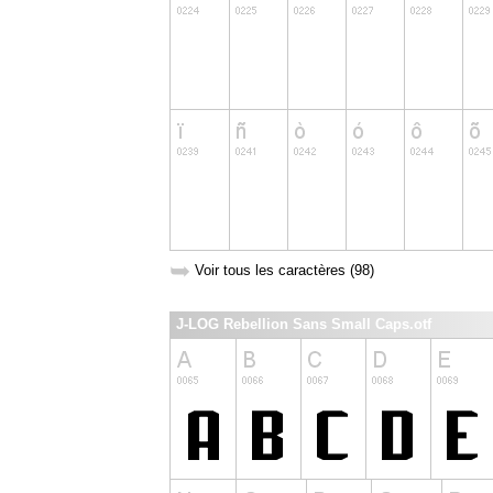
➥
Voir tous les caractères (98)
J-LOG Rebellion Sans Small Caps.otf