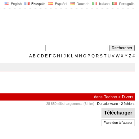
English
Français
Español
Deutsch
Italiano
Português
A
B
C
D
E
F
G
H
I
J
K
L
M
N
O
P
Q
R
S
T
U
V
W
X
Y
Z
#
dans
Techno
>
Divers
28 850 téléchargements (3 hier)
Donationware
- 2 fichiers
Télécharger
Faire don à l'auteur