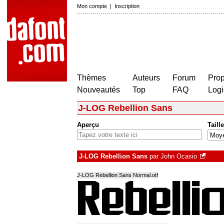
Mon compte
|
Inscription
Thèmes
Auteurs
Forum
Prop
Nouveautés
Top
FAQ
Logi
J-LOG Rebellion Sans
Aperçu
Taille
J-LOG Rebellion Sans
par
John Ocasio
J-LOG Rebellion Sans Normal.otf