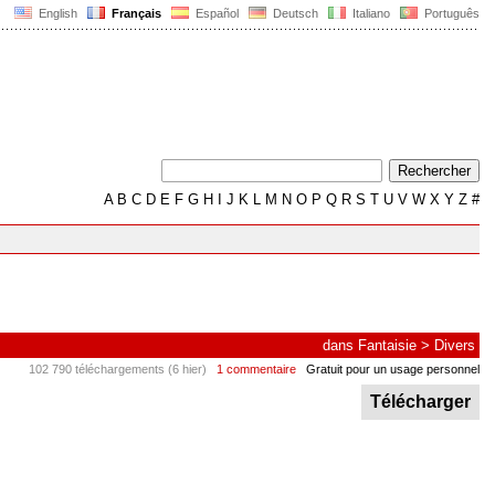
English
Français
Español
Deutsch
Italiano
Português
A
B
C
D
E
F
G
H
I
J
K
L
M
N
O
P
Q
R
S
T
U
V
W
X
Y
Z
#
dans
Fantaisie
>
Divers
102 790 téléchargements (6 hier)
1 commentaire
Gratuit pour un usage personnel
Télécharger