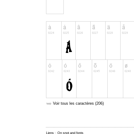
➥
Voir tous les caractères (206)
Liens :
On snot and fonts