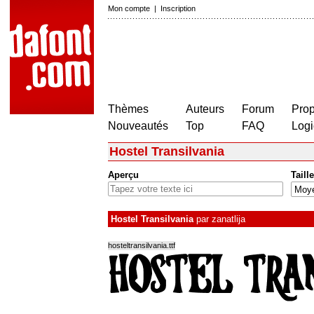
Mon compte
|
Inscription
Thèmes
Auteurs
Forum
Prop
Nouveautés
Top
FAQ
Logi
Hostel Transilvania
Aperçu
Taille
Hostel Transilvania
par
zanatlija
hosteltransilvania.ttf