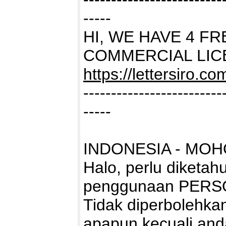
-----
HI, WE HAVE 4 F
COMMERCIAL LIC
https://lettersiro.c
-------------------------
-----
INDONESIA - MOH
Halo, perlu diketah
penggunaan PERS
Tidak diperbolehk
apapun kecuali and