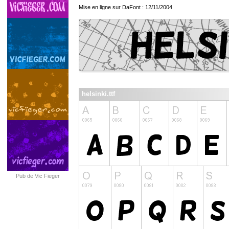
Mise en ligne sur DaFont : 12/11/2004
helsinki.ttf
Pub de Vic Fieger