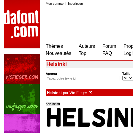
Mon compte
|
Inscription
Thèmes
Auteurs
Forum
Prop
Nouveautés
Top
FAQ
Logi
Helsinki
Aperçu
Taille
Helsinki
par
Vic Fieger
helsinki.ttf