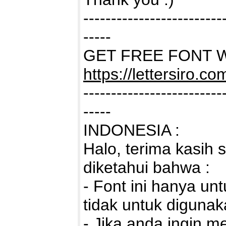
-------------------------
-----
GET FREE FONT W
https://lettersiro.c
-------------------------
-----
INDONESIA :
Halo, terima kasih 
diketahui bahwa :
- Font ini hanya 
tidak untuk digun
- Jika anda ingin 