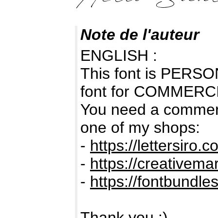
Note de l'auteur
ENGLISH :
This font is PERSON
font for COMMERC
You need a commerc
one of my shops:
-
https://lettersiro.c
-
https://creativema
-
https://fontbundles
Thank you :)