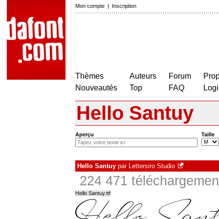
Mon compte
|
Inscription
Thèmes
Auteurs
Forum
Prop
Nouveautés
Top
FAQ
Logi
Hello Santuy
Aperçu
Taille
Hello Santuy
par
Lettersiro Studio
224 471 téléchargement
Hello Santuy.ttf