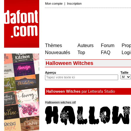
Mon compte
|
Inscription
Thèmes
Auteurs
Forum
Prop
Nouveautés
Top
FAQ
Logi
Halloween Witches
Aperçu
Taille
Halloween Witches
par
Letterafa Studio
Halloween witches.otf