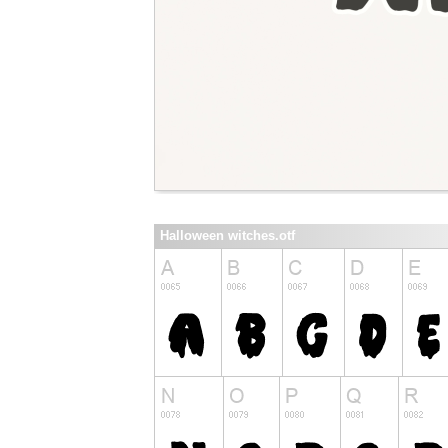
Halloween witches.otf