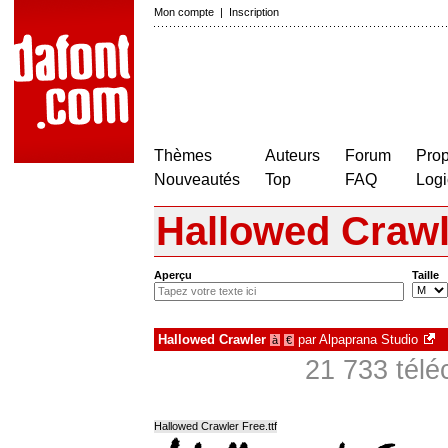
Mon compte
|
Inscription
Thèmes
Auteurs
Forum
Prop
Nouveautés
Top
FAQ
Logi
Hallowed Crawl
Aperçu
Taille
Hallowed Crawler
par
Alpaprana Studio
à
€
21 733 télé
Hallowed Crawler Free.ttf