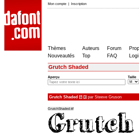
Mon compte
|
Inscription
Thèmes
Auteurs
Forum
Prop
Nouveautés
Top
FAQ
Logi
Grutch Shaded
Aperçu
Taille
Grutch Shaded
par
Steeve Gruson
à
€
GrutchShaded.ttf