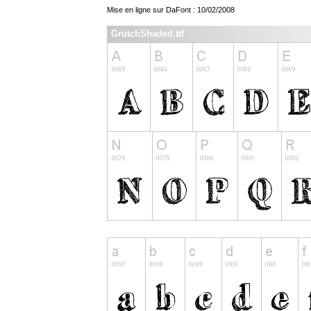
Mise en ligne sur DaFont : 10/02/2008
GrutchShaded.ttf