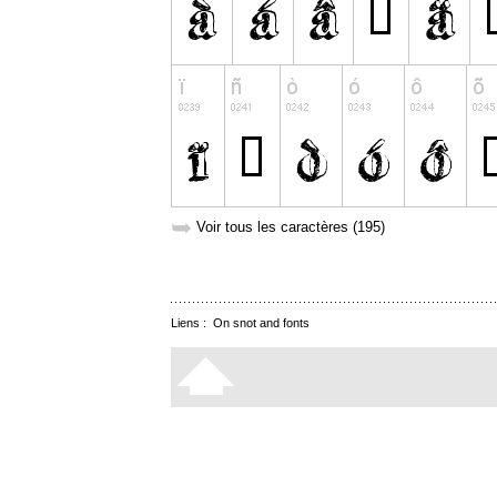
➥
Voir tous les caractères (195)
Liens :
On snot and fonts