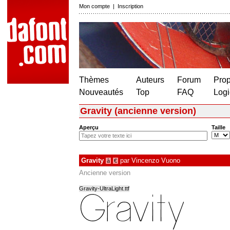
Mon compte
|
Inscription
Thèmes
Auteurs
Forum
Prop
Nouveautés
Top
FAQ
Logi
Gravity (ancienne version)
Aperçu
Taille
Gravity
par
Vincenzo Vuono
à
€
Ancienne version
Gravity-UltraLight.ttf