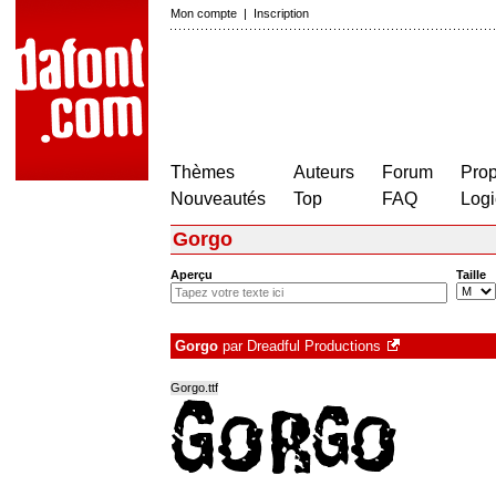
Mon compte
|
Inscription
Thèmes
Auteurs
Forum
Prop
Nouveautés
Top
FAQ
Logi
Gorgo
Aperçu
Taille
Gorgo
par
Dreadful Productions
Gorgo.ttf