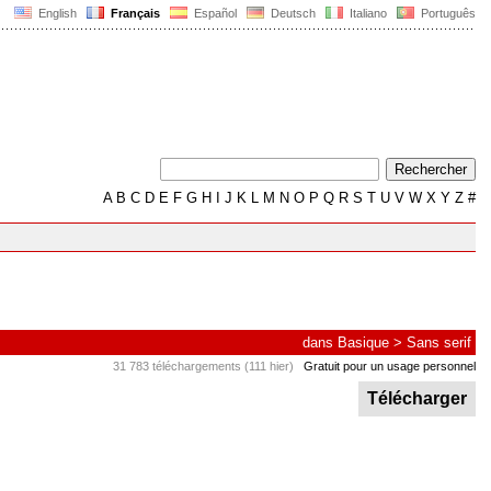
English
Français
Español
Deutsch
Italiano
Português
A
B
C
D
E
F
G
H
I
J
K
L
M
N
O
P
Q
R
S
T
U
V
W
X
Y
Z
#
dans
Basique
>
Sans serif
31 783 téléchargements (111 hier)
Gratuit pour un usage personnel
Télécharger