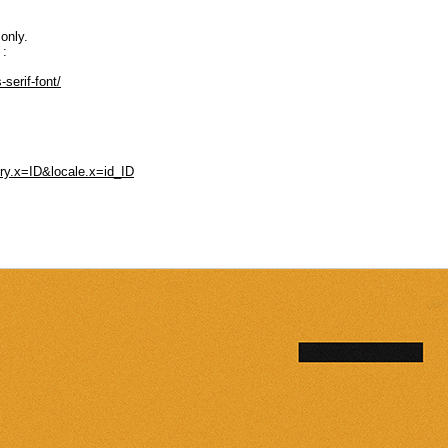
only.
 :
serif-font/
ry.x=ID&locale.x=id_ID