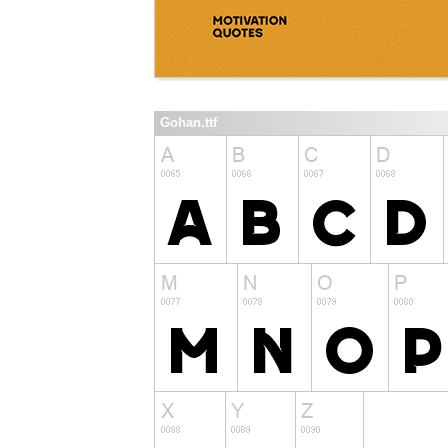
Gohan.ttf