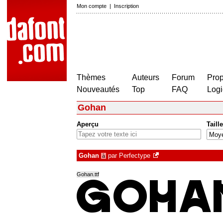
Mon compte
|
Inscription
Thèmes
Auteurs
Forum
Prop
Nouveautés
Top
FAQ
Logi
Gohan
Aperçu
Taille
Gohan
par
Perfectype
à
Gohan.ttf