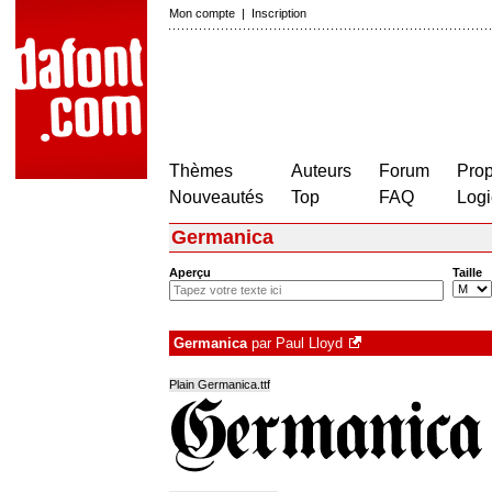
Mon compte
|
Inscription
Thèmes
Auteurs
Forum
Prop
Nouveautés
Top
FAQ
Logi
Germanica
Aperçu
Taille
Germanica
par
Paul Lloyd
Plain Germanica.ttf