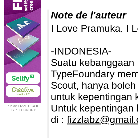
Note de l'auteur
I Love Pramuka, I 
-INDONESIA-
Suatu kebanggaan b
TypeFoundary memb
Scout, hanya boleh 
untuk kepentingan k
Untuk kepentingan k
Pub de FIZZETICA.ID
TYPEFOUNDRY
INDONESIA
di :
fizzlabz@gmail