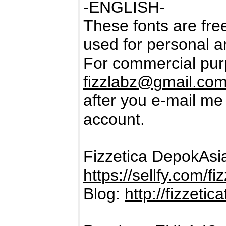
-ENGLISH-
These fonts are free
used for personal a
For commercial purp
fizzlabz@gmail.co
after you e-mail m
account.
Fizzetica DepokAs
https://sellfy.com/fi
Blog:
http://fizzeti