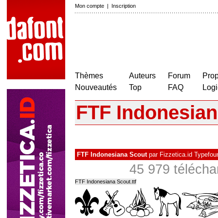
Mon compte
|
Inscription
Thèmes
Auteurs
Forum
Prop
Nouveautés
Top
FAQ
Logi
FTF Indonesian
FTF Indonesiana Scout
par
Fizzetica.id Typefou
45 979 télécha
FTF Indonesiana Scout.ttf