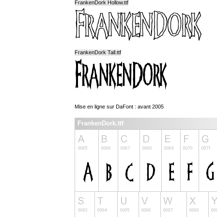
FrankenDork Hollow.ttf
FrankenDork Tall.ttf
Mise en ligne sur DaFont : avant 2005
FrankenDork.ttf