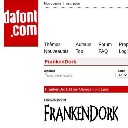
Mon compte
|
Inscription
Thèmes
Auteurs
Forum
Prop
Nouveautés
Top
FAQ
Logi
FrankenDork
Aperçu
Taille
FrankenDork
par
Omega Font Labs
à
FrankenDork.ttf