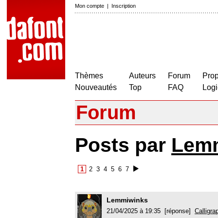
Mon compte
|
Inscription
Thèmes
Auteurs
Forum
Prop
Nouveautés
Top
FAQ
Logi
Forum
Posts par
Lem
1
2
3
4
5
6
7
Lemmiwinks
21/04/2025 à 19:35 [réponse]
Calligra