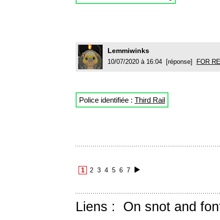
Lemmiwinks
10/07/2020 à 16:04 [réponse]
FOR R
Police identifiée :
Third Rail
1
2
3
4
5
6
7
Liens :
On snot and fon