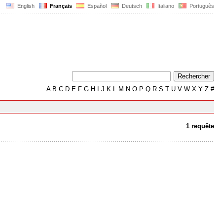
English
Français
Español
Deutsch
Italiano
Português
A
B
C
D
E
F
G
H
I
J
K
L
M
N
O
P
Q
R
S
T
U
V
W
X
Y
Z
#
1 requête