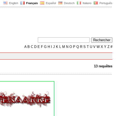
English
Français
Español
Deutsch
Italiano
Português
A
B
C
D
E
F
G
H
I
J
K
L
M
N
O
P
Q
R
S
T
U
V
W
X
Y
Z
#
13 requêtes