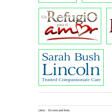
Liens :
On snot and fonts