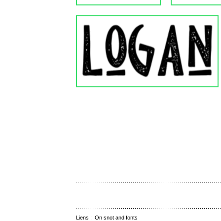
Liens :
On snot and fonts