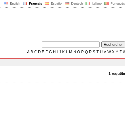
English
Français
Español
Deutsch
Italiano
Português
A
B
C
D
E
F
G
H
I
J
K
L
M
N
O
P
Q
R
S
T
U
V
W
X
Y
Z
#
1 requête