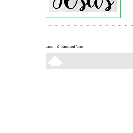
Liens :
On snot and fonts