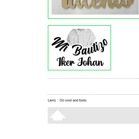
Liens :
On snot and fonts